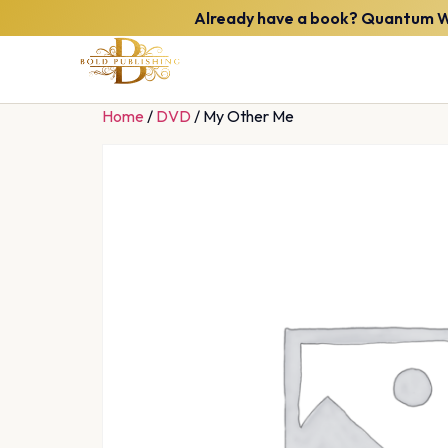
Already have a book? Quantum Wee
Home
/
DVD
/ My Other Me