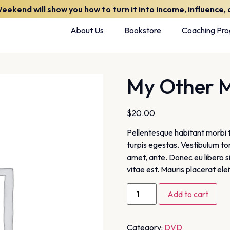
kend will show you how to turn it into income, influence, a
About Us
Bookstore
Coaching Pr
My Other 
$
20.00
Pellentesque habitant morbi 
turpis egestas. Vestibulum tor
amet, ante. Donec eu libero 
vitae est. Mauris placerat ele
Add to cart
Category:
DVD