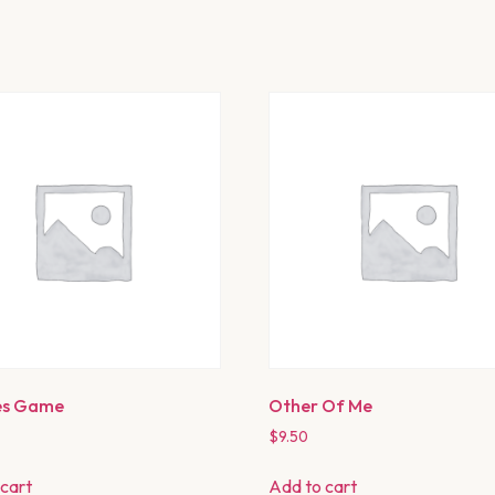
es Game
Other Of Me
$
9.50
cart
Add to cart